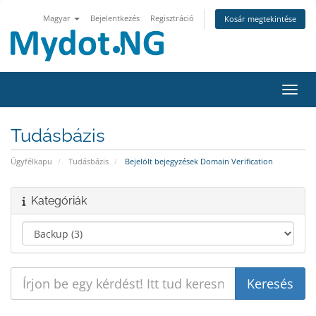
Magyar
Bejelentkezés
Regisztráció
Kosár megtekintése
Váltá
Tudásbázis
Ügyfélkapu
Tudásbázis
Bejelölt bejegyzések Domain Verification
Kategóriák