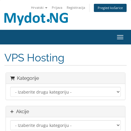
Hrvatski
Prijava
Registtracija
Pregled košarice
Preba
VPS Hosting
Kategorije
Akcije