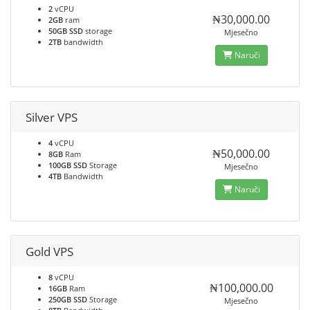
2
vCPU
₦30,000.00
2GB
ram
50GB SSD
storage
Mjesečno
2TB
bandwidth
Naruči
Silver VPS
4
vCPU
₦50,000.00
8GB
Ram
100GB SSD
Storage
Mjesečno
4TB
Bandwidth
Naruči
Gold VPS
8
vCPU
₦100,000.00
16GB
Ram
250GB SSD
Storage
Mjesečno