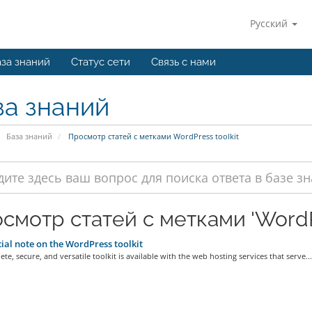
Русский
за знаний
Статус сети
Связь с нами
за знаний
База знаний
Просмотр статей с метками WordPress toolkit
смотр статей с метками 'WordPr
ial note on the WordPress toolkit
te, secure, and versatile toolkit is available with the web hosting services that serve...