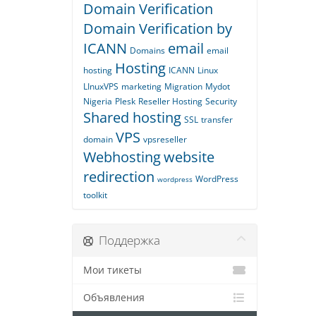
Domain Verification
Domain Verification by
ICANN
email
Domains
email
Hosting
hosting
ICANN
Linux
LInuxVPS
marketing
Migration
Mydot
Nigeria
Plesk
Reseller Hosting
Security
Shared hosting
SSL
transfer
VPS
domain
vpsreseller
Webhosting
website
redirection
WordPress
wordpress
toolkit
Поддержка
Мои тикеты
Объявления