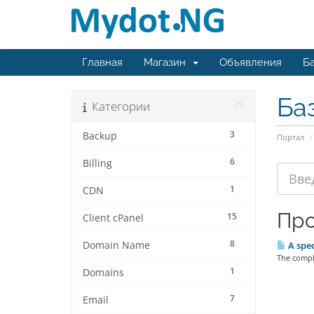
Главная
Магазин
Объявления
Ба
Ба
Категории
3
Backup
Портал
6
Billing
1
CDN
Про
15
Client cPanel
8
Domain Name
A spec
The comple
1
Domains
7
Email