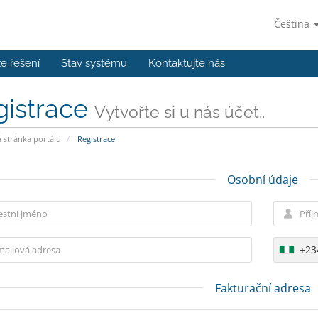
Čeština
e řešení
Stav systému
Kontaktujte nás
gistrace
Vytvořte si u nás účet..
stránka portálu
Registrace
Osobní údaje
+23
Fakturační adresa