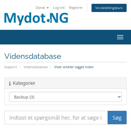
Dansk
Log ind
Registrer
Vis bestillingskurv
Skift
Vidensdatabase
Support
Vidensdatabase
Viser artikler tagget index
Kategorier