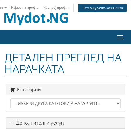
an
Најава на профил
Креирај профил
Потрошувачка кошничка
Вклу
ДЕТАЛЕН ПРЕГЛЕД НА
НАРАЧКАТА
Категории
Дополнителни услуги