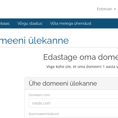
Estonian
ebaas
Võrgu staatus
Võta meiega ühendust
meeni ülekanne
Edastage oma dome
Viige kohe üle, et oma domeeni 1 aasta 
Ühe domeeni ülekanne
Domeeni nimi
Autoriseerimiskood