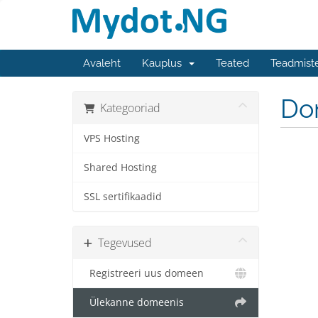
Avaleht
Kauplus
Teated
Teadmist
Do
Kategooriad
VPS Hosting
Shared Hosting
SSL sertifikaadid
Tegevused
Registreeri uus domeen
Ülekanne domeenis