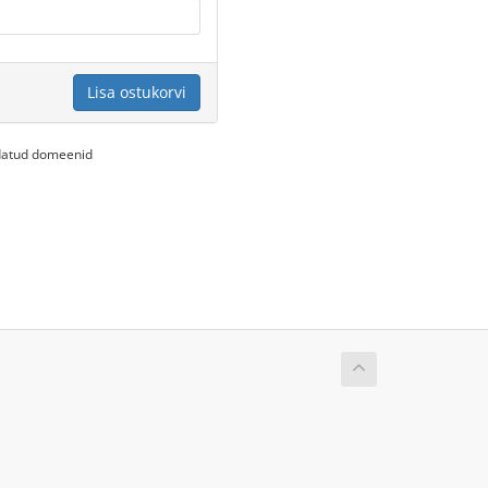
Lisa ostukorvi
endatud domeenid