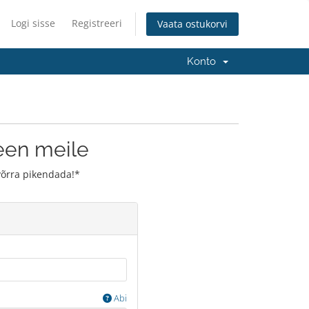
Logi sisse
Registreeri
Vaata ostukorvi
Konto
en meile
võrra pikendada!*
Abi