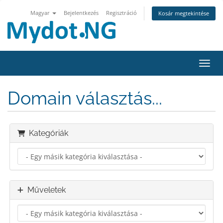
Magyar
Bejelentkezés
Regisztráció
Kosár megtekintése
Váltá
Domain választás...
Kategóriák
Műveletek