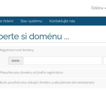
Čeština
e řešení
Stav systému
Kontaktujte nás
erte si doménu ...
Registrace nové domény
www.
Přesuňte svou doménu od jiného registrátora
Budu používat svou stávající doménu a aktualizovat své nameservery