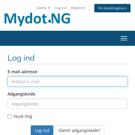
Dansk
Log ind
Registrer
Vis bestillingskurv
Skift
Log ind
E-mail adresse
Adgangskode
Husk mig
Glemt adgangskode?